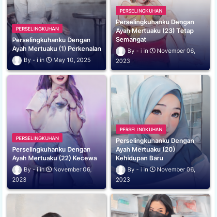
PERSELINGKUHAN
Perselingkuhanku Dengan
PERSELINGKUHAN
Ayah Mertuaku (23) Tetap
Semangat
Perselingkuhanku Dengan
Ayah Mertuaku (1) Perkenalan
i
November 06,
i
May 10, 2025
2023
PERSELINGKUHAN
PERSELINGKUHAN
Perselingkuhanku Dengan
Perselingkuhanku Dengan
Ayah Mertuaku (20)
Ayah Mertuaku (22) Kecewa
Kehidupan Baru
i
November 06,
i
November 06,
2023
2023