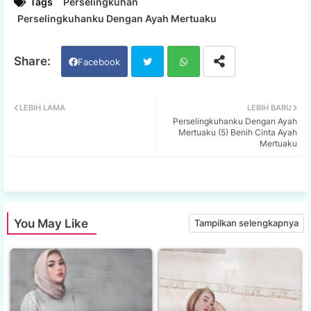
Tags
Perselingkuhan
Perselingkuhanku Dengan Ayah Mertuaku
Facebook
Twi
Wh
LEBIH LAMA
LEBIH BARU
Perselingkuhanku Dengan Ayah
tter
ats
Mertuaku (5) Benih Cinta Ayah
Mertuaku
app
You May Like
Tampilkan selengkapnya